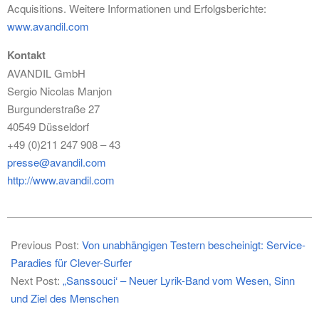
Acquisitions. Weitere Informationen und Erfolgsberichte:
www.avandil.com
Kontakt
AVANDIL GmbH
Sergio Nicolas Manjon
Burgunderstraße 27
40549 Düsseldorf
+49 (0)211 247 908 – 43
presse@avandil.com
http://www.avandil.com
2017-
06-
Previous Post:
Von unabhängigen Testern bescheinigt: Service-
19
Paradies für Clever-Surfer
Next Post:
„Sanssouci‘ – Neuer Lyrik-Band vom Wesen, Sinn
und Ziel des Menschen