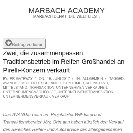
Skip
MARBACH ACADEMY
to
MARBACH DENKT. DIE WELT LIEST.
content
Primary
Navigation
Menu
Beitrag vorlesen
Zwei, die zusammenpassen:
Traditionsbetrieb im Reifen-Großhandel an
Pirelli-Konzern verkauft
BY:
PR-GATEWAY
ON:
19. JUNI 2017
IN:
ALLGEMEIN
TAGGED:
AVANDIL GMBH
,
DEUTSCHLAND
,
EIGENTÜMER
,
KLEINSTAND
,
MITTELSTAND
,
TRANSAKTION
,
UNTERNEHMEN VERKAUFEN
,
UNTERNEHMENSNACHFOLGE
,
UNTERNEHMENSTRANSAKTION
,
UNTERNEHMENSVERKAUF
,
VERKAUF
Das AVANDIL-Team um Projektleiter Willi Issel und
Transaktionsberater Jörg Ortmann haben kürzlich den Verkauf
des Bereiches Reifen- und Autoservice des alteingesessenen