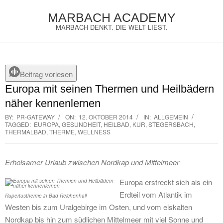
Skip
MARBACH ACADEMY
to
MARBACH DENKT. DIE WELT LIEST.
content
Primary
Navigation
Menu
Beitrag vorlesen
Europa mit seinen Thermen und Heilbädern
näher kennenlernen
BY:
PR-GATEWAY
ON:
12. OKTOBER 2014
IN:
ALLGEMEIN
TAGGED:
EUROPA
,
GESUNDHEIT
,
HEILBAD
,
KUR
,
STEGERSBACH
,
THERMALBAD
,
THERME
,
WELLNESS
Erholsamer Urlaub zwischen Nordkap und Mittelmeer
Europa erstreckt sich als ein
Erdteil vom Atlantik im
Rupertustherme in Bad Reichenhall
Westen bis zum Uralgebirge im Osten, und vom eiskalten
Nordkap bis hin zum südlichen Mittelmeer mit viel Sonne und