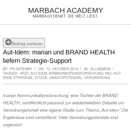
Skip
MARBACH ACADEMY
to
MARBACH DENKT. DIE WELT LIEST.
content
Primary
Navigation
Menu
Beitrag vorlesen
Aut-Idem: marian und BRAND HEALTH
liefern Strategie-Support
BY:
PR-GATEWAY
ON:
12. OKTOBER 2014
IN:
ALLGEMEIN
TAGGED:
ARZT
,
AUT-IDEM
,
KOMMUNIKATIONSFORSCHUNG
,
NEC-AUT-
IDEM
,
STRATEGIE
,
STUDIE
,
UMSATZPOTENZIAL
,
VERORDNUNG
marian Kommunikationsforschung, eine Tochter der BRAND
HEALTH, veröffentlicht passend zur wiederbelebten Debatte um
Verordnungshoheit eine eigene Studie zum Thema „Aut-Idem“ Die
Ergebnisse sind verblüffend: Viele Verordnungpotentiale sind
ungenutzt