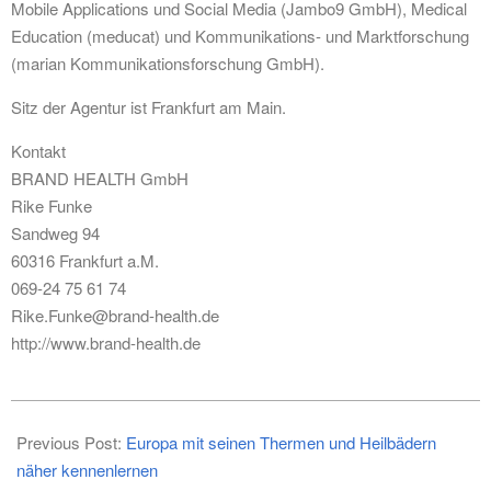
Mobile Applications und Social Media (Jambo9 GmbH), Medical
Education (meducat) und Kommunikations- und Marktforschung
(marian Kommunikationsforschung GmbH).
Sitz der Agentur ist Frankfurt am Main.
Kontakt
BRAND HEALTH GmbH
Rike Funke
Sandweg 94
60316 Frankfurt a.M.
069-24 75 61 74
Rike.Funke@brand-health.de
http://www.brand-health.de
2014-
10-
Previous Post:
Europa mit seinen Thermen und Heilbädern
12
näher kennenlernen