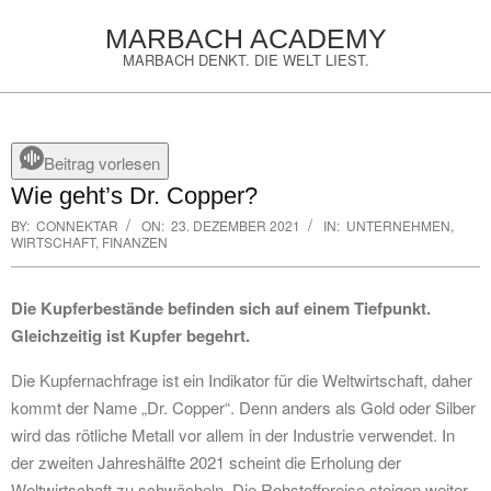
Skip
MARBACH ACADEMY
to
MARBACH DENKT. DIE WELT LIEST.
content
Primary
Navigation
Menu
Beitrag vorlesen
Wie geht’s Dr. Copper?
BY:
CONNEKTAR
ON:
23. DEZEMBER 2021
IN:
UNTERNEHMEN,
WIRTSCHAFT, FINANZEN
Die Kupferbestände befinden sich auf einem Tiefpunkt.
Gleichzeitig ist Kupfer begehrt.
Die Kupfernachfrage ist ein Indikator für die Weltwirtschaft, daher
kommt der Name „Dr. Copper“. Denn anders als Gold oder Silber
wird das rötliche Metall vor allem in der Industrie verwendet. In
der zweiten Jahreshälfte 2021 scheint die Erholung der
Weltwirtschaft zu schwächeln. Die Rohstoffpreise steigen weiter