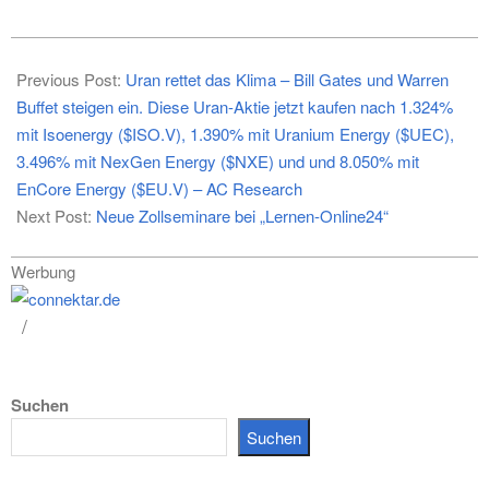
2021-
12-
Previous Post:
Uran rettet das Klima – Bill Gates und Warren
23
Buffet steigen ein. Diese Uran-Aktie jetzt kaufen nach 1.324%
mit Isoenergy ($ISO.V), 1.390% mit Uranium Energy ($UEC),
3.496% mit NexGen Energy ($NXE) und und 8.050% mit
EnCore Energy ($EU.V) – AC Research
Next Post:
Neue Zollseminare bei „Lernen-Online24“
Werbung
Suchen
Suchen