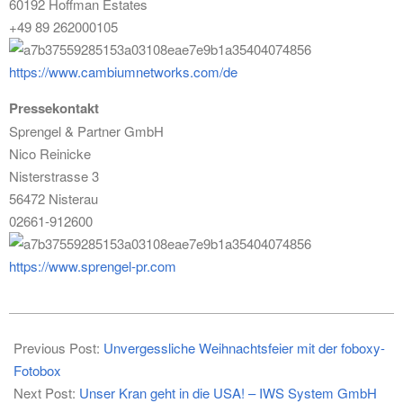
60192 Hoffman Estates
+49 89 262000105
https://www.cambiumnetworks.com/de
Pressekontakt
Sprengel & Partner GmbH
Nico Reinicke
Nisterstrasse 3
56472 Nisterau
02661-912600
https://www.sprengel-pr.com
2024-
10-
Previous Post:
Unvergessliche Weihnachtsfeier mit der foboxy-
16
Fotobox
Next Post:
Unser Kran geht in die USA! – IWS System GmbH