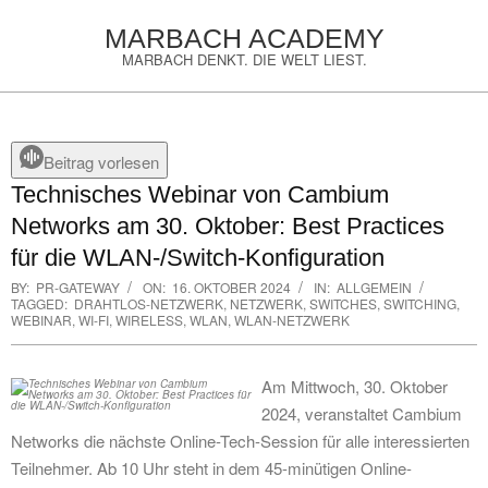
Skip
MARBACH ACADEMY
to
MARBACH DENKT. DIE WELT LIEST.
content
Primary
Navigation
Menu
Beitrag vorlesen
Technisches Webinar von Cambium
Networks am 30. Oktober: Best Practices
für die WLAN-/Switch-Konfiguration
BY:
PR-GATEWAY
ON:
16. OKTOBER 2024
IN:
ALLGEMEIN
TAGGED:
DRAHTLOS-NETZWERK
,
NETZWERK
,
SWITCHES
,
SWITCHING
,
WEBINAR
,
WI-FI
,
WIRELESS
,
WLAN
,
WLAN-NETZWERK
Am Mittwoch, 30. Oktober
2024, veranstaltet Cambium
Networks die nächste Online-Tech-Session für alle interessierten
Teilnehmer. Ab 10 Uhr steht in dem 45-minütigen Online-