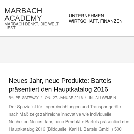
Skip
MARBACH
to
Primary
UNTERNEHMEN,
ACADEMY
content
Navigation
WIRTSCHAFT, FINANZEN
MARBACH DENKT. DIE WELT
Menu
LIEST.
Neues Jahr, neue Produkte: Bartels
präsentiert den Hauptkatalog 2016
2016-
BY:
PR-GATEWAY
ON:
27. JANUAR 2016
IN:
ALLGEMEIN
01-
Der Spezialist für Lagereinrichtungen und Transportgeräte
27
nach Maß zeigt zahlreiche innovative wie individuelle
Neuheiten Neues Jahr, neue Produkte: Bartels präsentiert den
Hauptkatalog 2016 (Bildquelle: Karl H. Bartels GmbH) 500