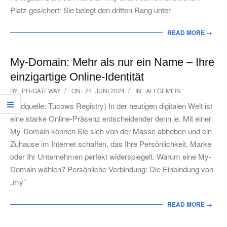
Platz gesichert: Sie belegt den dritten Rang unter
READ MORE →
My-Domain: Mehr als nur ein Name – Ihre
einzigartige Online-Identität
2024-
BY:
PR-GATEWAY
ON:
24. JUNI 2024
IN:
ALLGEMEIN
06-
(Bildquelle: Tucows Registry) In der heutigen digitalen Welt ist
24
eine starke Online-Präsenz entscheidender denn je. Mit einer
My-Domain können Sie sich von der Masse abheben und ein
Zuhause im Internet schaffen, das Ihre Persönlichkeit, Marke
oder Ihr Unternehmen perfekt widerspiegelt. Warum eine My-
Domain wählen? Persönliche Verbindung: Die Einbindung von
„my“
READ MORE →