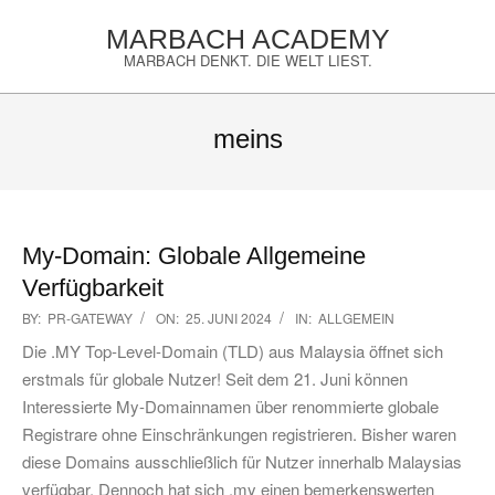
Skip
MARBACH ACADEMY
to
MARBACH DENKT. DIE WELT LIEST.
content
Primary
Navigation
meins
Menu
My-Domain: Globale Allgemeine
Verfügbarkeit
2024-
BY:
PR-GATEWAY
ON:
25. JUNI 2024
IN:
ALLGEMEIN
06-
Die .MY Top-Level-Domain (TLD) aus Malaysia öffnet sich
25
erstmals für globale Nutzer! Seit dem 21. Juni können
Interessierte My-Domainnamen über renommierte globale
Registrare ohne Einschränkungen registrieren. Bisher waren
diese Domains ausschließlich für Nutzer innerhalb Malaysias
verfügbar. Dennoch hat sich .my einen bemerkenswerten