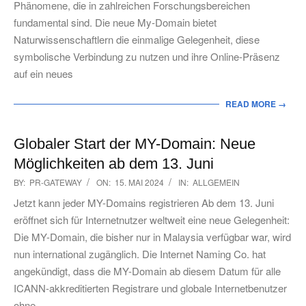
Phänomene, die in zahlreichen Forschungsbereichen
fundamental sind. Die neue My-Domain bietet
Naturwissenschaftlern die einmalige Gelegenheit, diese
symbolische Verbindung zu nutzen und ihre Online-Präsenz
auf ein neues
READ MORE →
Globaler Start der MY-Domain: Neue
Möglichkeiten ab dem 13. Juni
2024-
BY:
PR-GATEWAY
ON:
15. MAI 2024
IN:
ALLGEMEIN
05-
Jetzt kann jeder MY-Domains registrieren Ab dem 13. Juni
15
eröffnet sich für Internetnutzer weltweit eine neue Gelegenheit:
Die MY-Domain, die bisher nur in Malaysia verfügbar war, wird
nun international zugänglich. Die Internet Naming Co. hat
angekündigt, dass die MY-Domain ab diesem Datum für alle
ICANN-akkreditierten Registrare und globale Internetbenutzer
ohne