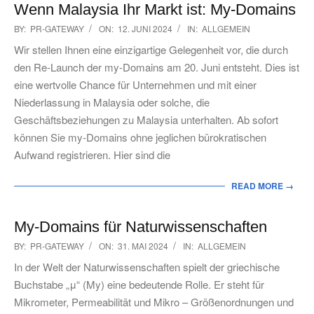
Wenn Malaysia Ihr Markt ist: My-Domains
2024-
BY:
PR-GATEWAY
ON:
12. JUNI 2024
IN:
ALLGEMEIN
06-
Wir stellen Ihnen eine einzigartige Gelegenheit vor, die durch
12
den Re-Launch der my-Domains am 20. Juni entsteht. Dies ist
eine wertvolle Chance für Unternehmen und mit einer
Niederlassung in Malaysia oder solche, die
Geschäftsbeziehungen zu Malaysia unterhalten. Ab sofort
können Sie my-Domains ohne jeglichen bürokratischen
Aufwand registrieren. Hier sind die
READ MORE →
My-Domains für Naturwissenschaften
2024-
BY:
PR-GATEWAY
ON:
31. MAI 2024
IN:
ALLGEMEIN
05-
In der Welt der Naturwissenschaften spielt der griechische
31
Buchstabe „μ“ (My) eine bedeutende Rolle. Er steht für
Mikrometer, Permeabilität und Mikro – Größenordnungen und