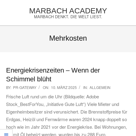
Skip
MARBACH ACADEMY
to
MARBACH DENKT. DIE WELT LIEST.
content
Primary
Navigation
Mehrkosten
Menu
Energiekrisenzeiten – Wenn der
Schimmel blüht
2025-
BY:
PR-GATEWAY
ON:
10. MÄRZ 2025
IN:
ALLGEMEIN
03-
Frische Luft rund um die Uhr (Bildquelle: Adobe
10
Stock_BestForYou, „Initiative Gute Luft“) Viele Mieter und
Eigenheimbesitzer sind verunsichert. Die Brennstoffpreise für
Erdgas, Heizöl und Fernwärme waren 2024 knapp doppelt so
hoch wie im Jahr 2021 vor der Energiekrise. Bei Wohnungen,
die mit Öl beheizt werden, wurden bis zu 288 Euro,