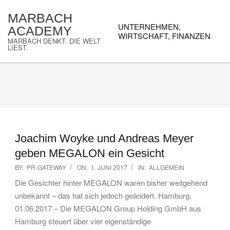
Skip
MARBACH
to
Primary
UNTERNEHMEN,
ACADEMY
content
Navigation
WIRTSCHAFT, FINANZEN
MARBACH DENKT. DIE WELT
Menu
LIEST.
Joachim Woyke und Andreas Meyer
geben MEGALON ein Gesicht
2017-
BY:
PR-GATEWAY
ON:
1. JUNI 2017
IN:
ALLGEMEIN
06-
Die Gesichter hinter MEGALON waren bisher weitgehend
01
unbekannt – das hat sich jedoch geändert. Hamburg,
01.06.2017 – Die MEGALON Group Holding GmbH aus
Hamburg steuert über vier eigenständige