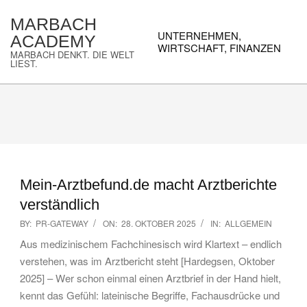
Skip
MARBACH
to
Primary
UNTERNEHMEN,
ACADEMY
content
Navigation
WIRTSCHAFT, FINANZEN
MARBACH DENKT. DIE WELT
Menu
LIEST.
Mein-Arztbefund.de macht Arztberichte
verständlich
2025-
BY:
PR-GATEWAY
ON:
28. OKTOBER 2025
IN:
ALLGEMEIN
10-
Aus medizinischem Fachchinesisch wird Klartext – endlich
28
verstehen, was im Arztbericht steht [Hardegsen, Oktober
2025] – Wer schon einmal einen Arztbrief in der Hand hielt,
kennt das Gefühl: lateinische Begriffe, Fachausdrücke und