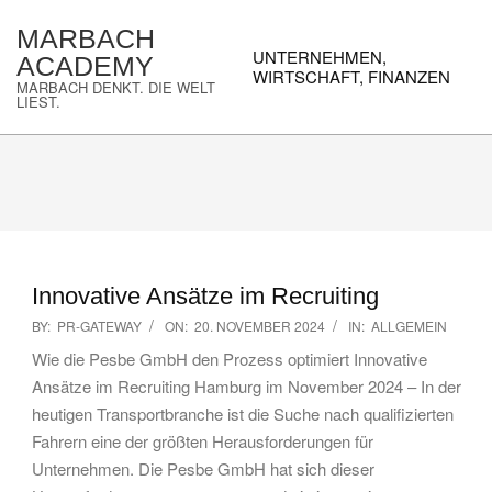
Skip
MARBACH
to
Primary
UNTERNEHMEN,
ACADEMY
content
Navigation
WIRTSCHAFT, FINANZEN
MARBACH DENKT. DIE WELT
Menu
LIEST.
Innovative Ansätze im Recruiting
2024-
BY:
PR-GATEWAY
ON:
20. NOVEMBER 2024
IN:
ALLGEMEIN
11-
Wie die Pesbe GmbH den Prozess optimiert Innovative
20
Ansätze im Recruiting Hamburg im November 2024 – In der
heutigen Transportbranche ist die Suche nach qualifizierten
Fahrern eine der größten Herausforderungen für
Unternehmen. Die Pesbe GmbH hat sich dieser