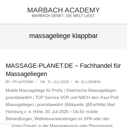
Skip
MARBACH ACADEMY
to
MARBACH DENKT. DIE WELT LIEST.
content
Primary
Navigation
massageliege klappbar
Menu
MASSAGE-PLANET.DE – Fachhandel für
Massageliegen
2025-
BY:
PR-GATEWAY
ON:
31. JULI 2025
IN:
ALLGEMEIN
07-
Mobile Massageliege für Profis | Elektrische Massageliegen
31
praxisbewährt | TOP Service VOR und NACH dem Kauf Profi
Massageliegen | praxisbewährt (Bildquelle: @Earthlite) Bad
Homburg v. d. Höhe, 30. Juli 2025 – Ob für mobile
Behandlungen, Wellnessanwendungen im SPA oder den
täglichen Einsatz in der Massagepraxis oder Physiopraxis,