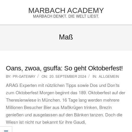
Skip
MARBACH ACADEMY
to
MARBACH DENKT. DIE WELT LIEST.
content
Primary
Navigation
Maß
Menu
Oans, zwoa, gsuffa: So geht Oktoberfest!
2024-
BY:
PR-GATEWAY
ON:
20. SEPTEMBER 2024
IN:
ALLGEMEIN
09-
ARAG Experten mit nützlichen Tipps sowie Dos und Don’ts
20
zum Oktoberfest Morgen beginnt das 189. Oktoberfest auf der
Theresienwiese in München. 16 Tage lang werden mehrere
Millionen Besucher Bier aus Maßkrügen trinken, Brezln
genießen und ausgelassen auf den Bänken tanzen. Doch die
Wiesn ist nicht nur bekannt für ihre Gaudi,