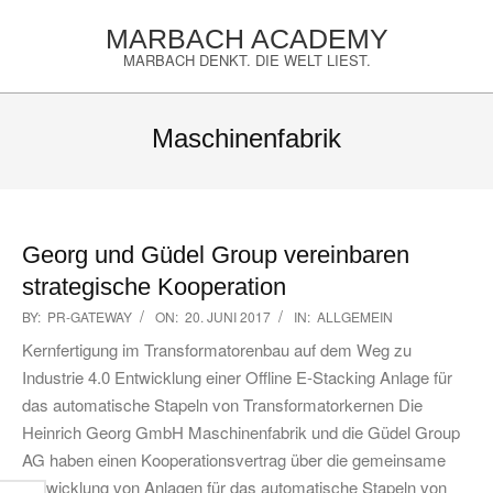
Skip
MARBACH ACADEMY
to
MARBACH DENKT. DIE WELT LIEST.
content
Primary
Navigation
Maschinenfabrik
Menu
Georg und Güdel Group vereinbaren
strategische Kooperation
2017-
BY:
PR-GATEWAY
ON:
20. JUNI 2017
IN:
ALLGEMEIN
06-
Kernfertigung im Transformatorenbau auf dem Weg zu
20
Industrie 4.0 Entwicklung einer Offline E-Stacking Anlage für
das automatische Stapeln von Transformatorkernen Die
Heinrich Georg GmbH Maschinenfabrik und die Güdel Group
AG haben einen Kooperationsvertrag über die gemeinsame
Entwicklung von Anlagen für das automatische Stapeln von