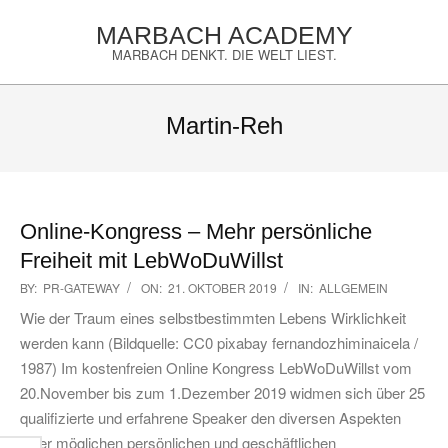
Skip
MARBACH ACADEMY
to
MARBACH DENKT. DIE WELT LIEST.
content
Primary
Navigation
Martin-Reh
Menu
Online-Kongress – Mehr persönliche
Freiheit mit LebWoDuWillst
2019-
BY:
PR-GATEWAY
ON:
21. OKTOBER 2019
IN:
ALLGEMEIN
10-
Wie der Traum eines selbstbestimmten Lebens Wirklichkeit
21
werden kann (Bildquelle: CC0 pixabay fernandozhiminaicela /
1987) Im kostenfreien Online Kongress LebWoDuWillst vom
20.November bis zum 1.Dezember 2019 widmen sich über 25
qualifizierte und erfahrene Speaker den diversen Aspekten
einer möglichen persönlichen und geschäftlichen