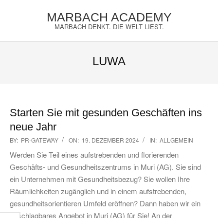
Skip
MARBACH ACADEMY
to
MARBACH DENKT. DIE WELT LIEST.
content
Primary
Navigation
LUWA
Menu
Starten Sie mit gesunden Geschäften ins
neue Jahr
2024-
BY:
PR-GATEWAY
ON:
19. DEZEMBER 2024
IN:
ALLGEMEIN
12-
Werden Sie Teil eines aufstrebenden und florierenden
19
Geschäfts- und Gesundheitszentrums in Muri (AG). Sie sind
ein Unternehmen mit Gesundheitsbezug? Sie wollen Ihre
Räumlichkeiten zugänglich und in einem aufstrebenden,
gesundheitsorientieren Umfeld eröffnen? Dann haben wir ein
unschlagbares Angebot in Muri (AG) für Sie! An der