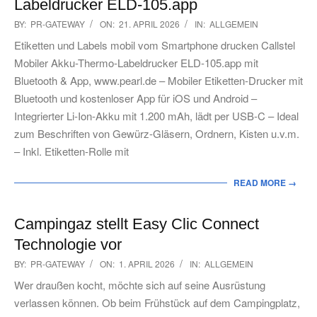
Labeldrucker ELD-105.app
2026-
BY:
PR-GATEWAY
ON:
21. APRIL 2026
IN:
ALLGEMEIN
04-
Etiketten und Labels mobil vom Smartphone drucken Callstel
21
Mobiler Akku-Thermo-Labeldrucker ELD-105.app mit
Bluetooth & App, www.pearl.de – Mobiler Etiketten-Drucker mit
Bluetooth und kostenloser App für iOS und Android –
Integrierter Li-Ion-Akku mit 1.200 mAh, lädt per USB-C – Ideal
zum Beschriften von Gewürz-Gläsern, Ordnern, Kisten u.v.m.
– Inkl. Etiketten-Rolle mit
READ MORE →
Campingaz stellt Easy Clic Connect
Technologie vor
2026-
BY:
PR-GATEWAY
ON:
1. APRIL 2026
IN:
ALLGEMEIN
04-
Wer draußen kocht, möchte sich auf seine Ausrüstung
01
verlassen können. Ob beim Frühstück auf dem Campingplatz,