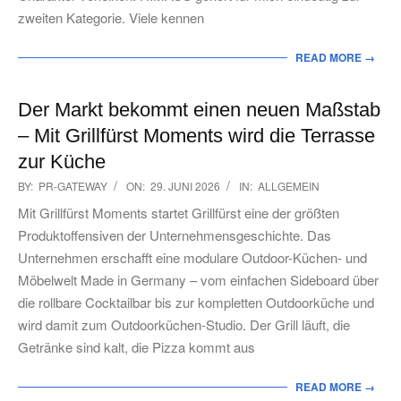
zweiten Kategorie. Viele kennen
READ MORE →
Der Markt bekommt einen neuen Maßstab
– Mit Grillfürst Moments wird die Terrasse
zur Küche
2026-
BY:
PR-GATEWAY
ON:
29. JUNI 2026
IN:
ALLGEMEIN
06-
Mit Grillfürst Moments startet Grillfürst eine der größten
29
Produktoffensiven der Unternehmensgeschichte. Das
Unternehmen erschafft eine modulare Outdoor-Küchen- und
Möbelwelt Made in Germany – vom einfachen Sideboard über
die rollbare Cocktailbar bis zur kompletten Outdoorküche und
wird damit zum Outdoorküchen-Studio. Der Grill läuft, die
Getränke sind kalt, die Pizza kommt aus
READ MORE →