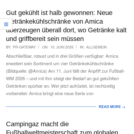
Gut gekühlt ist halb gewonnen: Neue
Getränkekühlschränke von Amica
überzeugen überall dort, wo Getränke kalt
und griffbereit sein müssen
2026-
BY:
PR-GATEWAY
ON:
10. JUNI 2026
IN:
ALLGEMEIN
06-
Abschließbar, robust und in drei Größen verfügbar: Amica
10
erweitert sein Sortiment um vier Getränkekühlschränke
(Bildquelle: @Amica) Am 11. Juni fällt der Anpfiff zur Fußball-
WM 2026 – und mit ihm steigt der Bedarf an gut gekühlten
Getränken spürbar an. Wer jetzt aufrüstet, ist rechtzeitig
vorbereitet: Amica bringt eine neue Serie von
READ MORE →
Campingaz macht die
Fußballweltmeisterschaft zum globalen