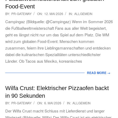
Food-Event
2026-
BY:
PR-GATEWAY
ON:
12. MAI 2026
IN:
ALLGEMEIN
05-
Campingaz (Bildquelle: @Campingaz) Wenn im Sommer 2026
12
die Fußballweltmeisterschaft Fans aus aller Welt begeistert,
geht es längst nicht nur um das Spiel auf dem Platz. Die WM
wird zum globalen Food-Event: Menschen kommen
zusammen, feiern ihre Lieblingsmannschaften und entdecken
dabei die kulinarischen Spezialitäten unterschiedlichster
Länder. Ob Tacos aus Mexiko, koreanisches
READ MORE →
Wilfa Crust: Elektrischer Pizzaofen backt
in 90 Sekunden
2026-
BY:
PR-GATEWAY
ON:
6. MAI 2026
IN:
ALLGEMEIN
05-
Der Wilfa Crust macht Schluss mit Lieferdienst und langer
06
Wartezeit (Bildquelle: Wilfa) Der Wilfa Crust ist ein elektrischer