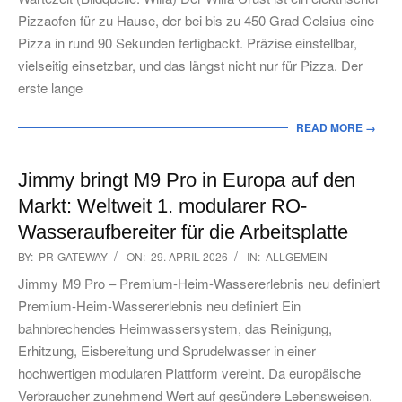
Pizzaofen für zu Hause, der bei bis zu 450 Grad Celsius eine
Pizza in rund 90 Sekunden fertigbackt. Präzise einstellbar,
vielseitig einsetzbar, und das längst nicht nur für Pizza. Der
erste lange
READ MORE →
Jimmy bringt M9 Pro in Europa auf den
Markt: Weltweit 1. modularer RO-
Wasseraufbereiter für die Arbeitsplatte
2026-
BY:
PR-GATEWAY
ON:
29. APRIL 2026
IN:
ALLGEMEIN
04-
Jimmy M9 Pro – Premium-Heim-Wassererlebnis neu definiert
29
Premium-Heim-Wassererlebnis neu definiert Ein
bahnbrechendes Heimwassersystem, das Reinigung,
Erhitzung, Eisbereitung und Sprudelwasser in einer
hochwertigen modularen Plattform vereint. Da europäische
Verbraucher zunehmend Wert auf gesündere Lebensweisen,