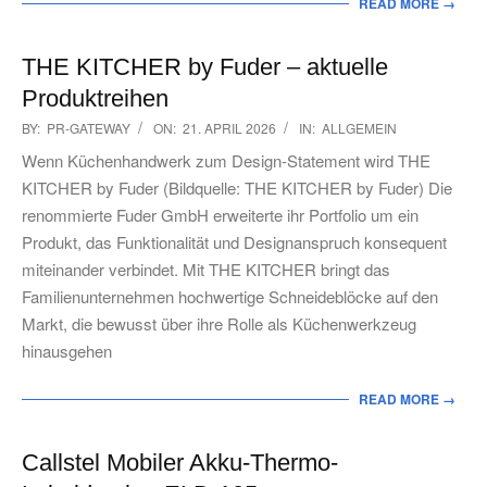
READ MORE →
THE KITCHER by Fuder – aktuelle
Produktreihen
2026-
BY:
PR-GATEWAY
ON:
21. APRIL 2026
IN:
ALLGEMEIN
04-
Wenn Küchenhandwerk zum Design-Statement wird THE
21
KITCHER by Fuder (Bildquelle: THE KITCHER by Fuder) Die
renommierte Fuder GmbH erweiterte ihr Portfolio um ein
Produkt, das Funktionalität und Designanspruch konsequent
miteinander verbindet. Mit THE KITCHER bringt das
Familienunternehmen hochwertige Schneideblöcke auf den
Markt, die bewusst über ihre Rolle als Küchenwerkzeug
hinausgehen
READ MORE →
Callstel Mobiler Akku-Thermo-