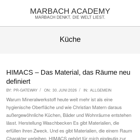
Skip
MARBACH ACADEMY
to
MARBACH DENKT. DIE WELT LIEST.
content
Primary
Navigation
Küche
Menu
HIMACS – Das Material, das Räume neu
definiert
2026-
BY:
PR-GATEWAY
ON:
30. JUNI 2026
IN:
ALLGEMEIN
06-
Warum Mineralwerkstoff heute weit mehr ist als eine
30
hygienische Oberfläche und wie Christian Matern daraus
außergewöhnliche Küchen, Bäder und Wohnräume entstehen
lässt. Herstellung Waschbecken Es gibt Materialien, die
erfüllen ihren Zweck. Und es gibt Materialien, die einem Raum
Charakter verleihen. HIMACS gehört für mich eindeutig zur