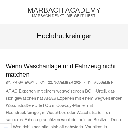
Skip
MARBACH ACADEMY
to
MARBACH DENKT. DIE WELT LIEST.
content
Primary
Navigation
Hochdruckreiniger
Menu
Wenn Waschanlage und Fahrzeug nicht
matchen
2024-
BY:
PR-GATEWAY
ON:
22. NOVEMBER 2024
IN:
ALLGEMEIN
11-
ARAG Experten mit einem wegweisenden BGH-Urteil, das
22
sich gewaschen hat ARAG Experten mit einem wegweisenden
Waschstraßen-Urteil Ob in Cowboy-Manier mit
Hochdruckreiniger, in Waschbox oder Waschstraße – ein
sauberes Fahrzeug schätzen wohl die meisten Besitzer. Doch
der Weg dahin gestaltet sich oft schwierig. Vor allem in