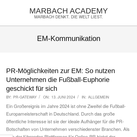
Skip
MARBACH ACADEMY
to
MARBACH DENKT. DIE WELT LIEST.
content
Primary
Navigation
EM-Kommunikation
Menu
PR-Möglichkeiten zur EM: So nutzen
Unternehmen die Fußball-Euphorie
geschickt für sich
2024-
BY:
PR-GATEWAY
ON:
13. JUNI 2024
IN:
ALLGEMEIN
06-
Ein Großereignis im Jahre 2024 ist ohne Zweifel die Fußball-
13
Europameisterschaft in Deutschland. Durch das große
öffentliche Interesse ist sie der ideale Aufhänger für die PR-
Botschaften von Unternehmen verschiedenster Branchen. Als
eine der führenden Plattformen für Online-PR bietet der