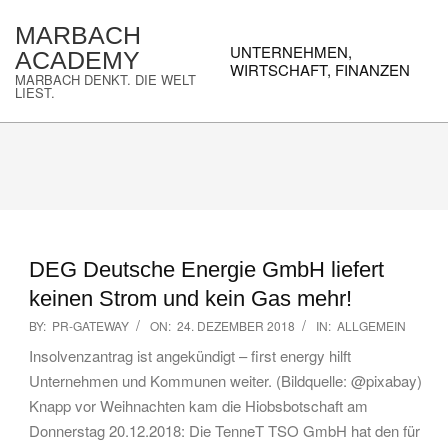
Skip
MARBACH
to
Primary
UNTERNEHMEN,
ACADEMY
content
Navigation
WIRTSCHAFT, FINANZEN
MARBACH DENKT. DIE WELT
Menu
LIEST.
DEG Deutsche Energie GmbH liefert
keinen Strom und kein Gas mehr!
2018-
BY:
PR-GATEWAY
ON:
24. DEZEMBER 2018
IN:
ALLGEMEIN
12-
Insolvenzantrag ist angekündigt – first energy hilft
24
Unternehmen und Kommunen weiter. (Bildquelle: @pixabay)
Knapp vor Weihnachten kam die Hiobsbotschaft am
Donnerstag 20.12.2018: Die TenneT TSO GmbH hat den für