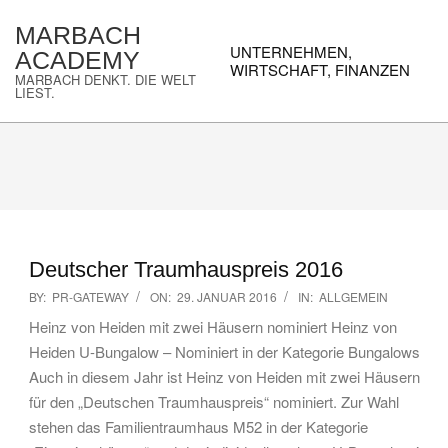
Skip
MARBACH
to
Primary
UNTERNEHMEN,
ACADEMY
content
Navigation
WIRTSCHAFT, FINANZEN
MARBACH DENKT. DIE WELT
Menu
LIEST.
Deutscher Traumhauspreis 2016
2016-
BY:
PR-GATEWAY
ON:
29. JANUAR 2016
IN:
ALLGEMEIN
01-
Heinz von Heiden mit zwei Häusern nominiert Heinz von
29
Heiden U-Bungalow – Nominiert in der Kategorie Bungalows
Auch in diesem Jahr ist Heinz von Heiden mit zwei Häusern
für den „Deutschen Traumhauspreis“ nominiert. Zur Wahl
stehen das Familientraumhaus M52 in der Kategorie