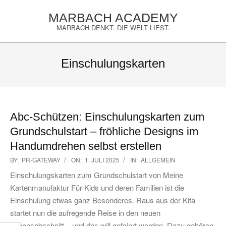
Skip
MARBACH ACADEMY
to
MARBACH DENKT. DIE WELT LIEST.
content
Primary
Navigation
Einschulungskarten
Menu
Abc-Schützen: Einschulungskarten zum
Grundschulstart – fröhliche Designs im
Handumdrehen selbst erstellen
2025-
BY:
PR-GATEWAY
ON:
1. JULI 2025
IN:
ALLGEMEIN
07-
Einschulungskarten zum Grundschulstart von Meine
01
Kartenmanufaktur Für Kids und deren Familien ist die
Einschulung etwas ganz Besonderes. Raus aus der Kita
startet nun die aufregende Reise in den neuen
Lebensabschnitt – und das will gefeiert werden. Dazu gehören