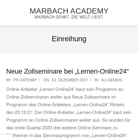
Skip
MARBACH ACADEMY
to
MARBACH DENKT. DIE WELT LIEST.
content
Primary
Navigation
Einreihung
Menu
Neue Zollseminare bei „Lernen-Online24“
2021-
BY:
PR-GATEWAY
ON:
23. DEZEMBER 2021
IN:
ALLGEMEIN
12-
Online-Anbieter „Lernen-Online24“ baut sein Programm an
23
Online-Zollseminaren weiter aus Neue Zollseminare im
Programm des Online-Anbieters „Lernen-Online24“ Rinteln,
den 23.12.21: Der Online-Anbieter „Lernen-Online24“ baut sein
Programm an Online-Zollseminaren weiter aus. So wurden für
das erste Quartal 2022 drei weitere Online-Seminare zu
Zollthemen in das Seminarprogramm von „Lernen-Online24“