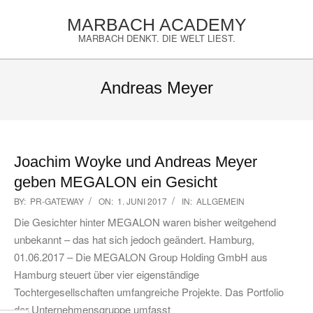
Skip
MARBACH ACADEMY
to
MARBACH DENKT. DIE WELT LIEST.
content
Primary
Navigation
Andreas Meyer
Menu
Joachim Woyke und Andreas Meyer
geben MEGALON ein Gesicht
2017-
BY:
PR-GATEWAY
ON:
1. JUNI 2017
IN:
ALLGEMEIN
06-
Die Gesichter hinter MEGALON waren bisher weitgehend
01
unbekannt – das hat sich jedoch geändert. Hamburg,
01.06.2017 – Die MEGALON Group Holding GmbH aus
Hamburg steuert über vier eigenständige
Tochtergesellschaften umfangreiche Projekte. Das Portfolio
der Unternehmensgruppe umfasst