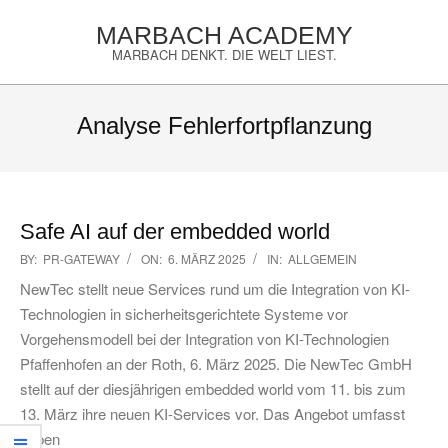
Skip
MARBACH ACADEMY
to
MARBACH DENKT. DIE WELT LIEST.
content
Primary
Navigation
Analyse Fehlerfortpflanzung
Menu
Safe AI auf der embedded world
2025-
BY:
PR-GATEWAY
ON:
6. MÄRZ 2025
IN:
ALLGEMEIN
03-
NewTec stellt neue Services rund um die Integration von KI-
06
Technologien in sicherheitsgerichtete Systeme vor
Vorgehensmodell bei der Integration von KI-Technologien
Pfaffenhofen an der Roth, 6. März 2025. Die NewTec GmbH
stellt auf der diesjährigen embedded world vom 11. bis zum
13. März ihre neuen KI-Services vor. Das Angebot umfasst
neben