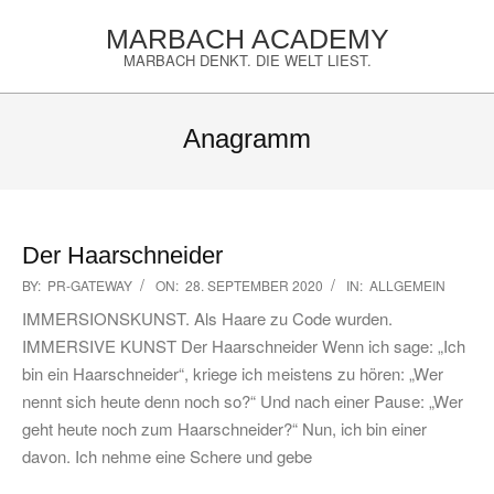
Skip
MARBACH ACADEMY
to
MARBACH DENKT. DIE WELT LIEST.
content
Primary
Navigation
Anagramm
Menu
Der Haarschneider
2020-
BY:
PR-GATEWAY
ON:
28. SEPTEMBER 2020
IN:
ALLGEMEIN
09-
IMMERSIONSKUNST. Als Haare zu Code wurden.
28
IMMERSIVE KUNST Der Haarschneider Wenn ich sage: „Ich
bin ein Haarschneider“, kriege ich meistens zu hören: „Wer
nennt sich heute denn noch so?“ Und nach einer Pause: „Wer
geht heute noch zum Haarschneider?“ Nun, ich bin einer
davon. Ich nehme eine Schere und gebe