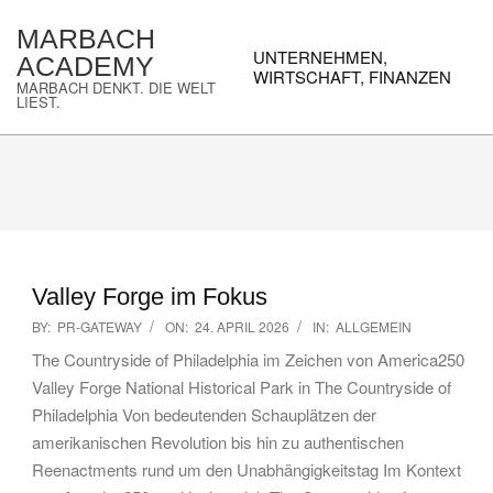
Skip
MARBACH
to
Primary
UNTERNEHMEN,
ACADEMY
content
Navigation
WIRTSCHAFT, FINANZEN
MARBACH DENKT. DIE WELT
Menu
LIEST.
Valley Forge im Fokus
2026-
BY:
PR-GATEWAY
ON:
24. APRIL 2026
IN:
ALLGEMEIN
04-
The Countryside of Philadelphia im Zeichen von America250
24
Valley Forge National Historical Park in The Countryside of
Philadelphia Von bedeutenden Schauplätzen der
amerikanischen Revolution bis hin zu authentischen
Reenactments rund um den Unabhängigkeitstag Im Kontext