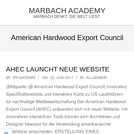
Skip
MARBACH ACADEMY
to
MARBACH DENKT. DIE WELT LIEST.
content
Primary
Navigation
American Hardwood Export Council
Menu
AHEC LAUNCHT NEUE WEBSITE
2017-
BY:
PR-GATEWAY
ON:
22. JUNI 2017
IN:
ALLGEMEIN
06-
(Bildquelle: @ American Hardwood Export Council) Innovative
22
Spezifikationstools und interaktive Karte zu US-Laubhölzern
für nachhaltige Waldbewirtschaftung Der American Hardwood
Export Council (AHEC) präsentiert sich mit neuer Website: mit
innovativen interaktiven Tools können sich Architekten und
Designer bewusst für die Verwendung amerikanischer
Laubhölzer entscheiden. ERSTELLUNG EINES