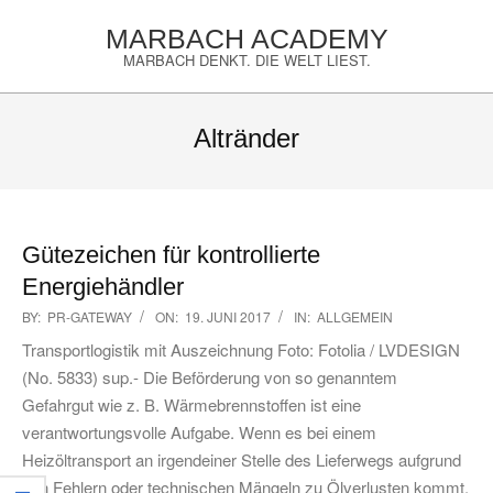
Skip
MARBACH ACADEMY
to
MARBACH DENKT. DIE WELT LIEST.
content
Primary
Navigation
Altränder
Menu
Gütezeichen für kontrollierte
Energiehändler
2017-
BY:
PR-GATEWAY
ON:
19. JUNI 2017
IN:
ALLGEMEIN
06-
Transportlogistik mit Auszeichnung Foto: Fotolia / LVDESIGN
19
(No. 5833) sup.- Die Beförderung von so genanntem
Gefahrgut wie z. B. Wärmebrennstoffen ist eine
verantwortungsvolle Aufgabe. Wenn es bei einem
Heizöltransport an irgendeiner Stelle des Lieferwegs aufgrund
von Fehlern oder technischen Mängeln zu Ölverlusten kommt,