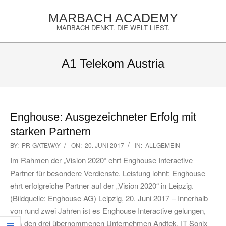
Skip
MARBACH ACADEMY
to
MARBACH DENKT. DIE WELT LIEST.
content
Primary
Navigation
A1 Telekom Austria
Menu
Enghouse: Ausgezeichneter Erfolg mit
starken Partnern
2017-
BY:
PR-GATEWAY
ON:
20. JUNI 2017
IN:
ALLGEMEIN
06-
Im Rahmen der „Vision 2020“ ehrt Enghouse Interactive
20
Partner für besondere Verdienste. Leistung lohnt: Enghouse
ehrt erfolgreiche Partner auf der „Vision 2020“ in Leipzig.
(Bildquelle: Enghouse AG) Leipzig, 20. Juni 2017 – Innerhalb
von rund zwei Jahren ist es Enghouse Interactive gelungen,
aus den drei übernommenen Unternehmen Andtek, IT Sonix