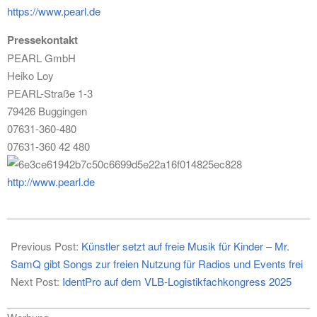
https://www.pearl.de
Pressekontakt
PEARL GmbH
Heiko Loy
PEARL-Straße 1-3
79426 Buggingen
07631-360-480
07631-360 42 480
http://www.pearl.de
2025-
01-
Previous Post:
Künstler setzt auf freie Musik für Kinder – Mr.
20
SamQ gibt Songs zur freien Nutzung für Radios und Events frei
Next Post:
IdentPro auf dem VLB-Logistikfachkongress 2025