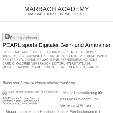
Skip
MARBACH ACADEMY
to
MARBACH DENKT. DIE WELT LIEST.
content
Primary
Navigation
Menu
Beitrag vorlesen
PEARL sports Digitaler Bein- und Armtrainer
BY:
PR-GATEWAY
ON:
20. JANUAR 2025
IN:
ALLGEMEIN
TAGGED:
12 GESCHWINDIGKEITSSTUFEN
,
ARBEITSLATZ
,
ARMTRAINER
,
BEINTRAINER
,
DIGITAL
,
ERWACHSENE
,
FERNBEDIENUNG
,
HOME
CARDIO
,
KALORIENVERBRAUCH
,
MOTORUNTERSTÜTZUNG
,
MUSKELTRAINING
,
PEARL SPORTS
,
PEDALE
,
SENIOREN
,
ZX-6769
Beine und Arme zu Hause effektiv trainieren
– Motor-Unterstützung für
passives Bewegen von
PEARL sports Digitaler Bein- und
Armtrainer, Motor-Unterstützung,
Fernbedienung, www.pearl.de
Beinen und Armen
– Steuerung direkt am Handgelenk dank Fernbedienung mit