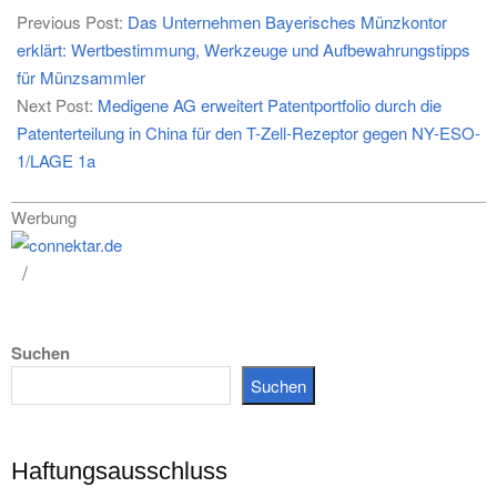
07-
Previous Post:
Das Unternehmen Bayerisches Münzkontor
03
erklärt: Wertbestimmung, Werkzeuge und Aufbewahrungstipps
für Münzsammler
Next Post:
Medigene AG erweitert Patentportfolio durch die
Patenterteilung in China für den T-Zell-Rezeptor gegen NY-ESO-
1/LAGE 1a
Werbung
Suchen
Suchen
Haftungsausschluss