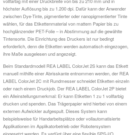
vollfarbig mit einer Druckbreite von bis zu 210 mm und in
höchster Auflösung bis zu 1.200 dpi. Dafür kann der Anwender
zwischen Dye-Tinte, pigmentierter oder nanopigmentierter Tinte
wählen, für das Etikettenmaterial von mattem Papier bis zu
hochglänzender PET-Folie – in Abstimmung auf die gewählte
Tintensorte. Die Einrichtung des Druckers ist nur bedingt
erforderlich, denn die Etiketten werden automatisch eingezogen,
ihre Maße ausgelesen und angezeigt.
Beim Standardmodell REA LABEL ColorJet 2S kann das Etikett
manuell mithilfe einer Abrisskante entnommen werden, der REA
LABEL ColorJet 2C mit Rundmesser schneidet Etiketten einzeln
oder nach einem Druckjob. Der REA LABEL ColorJet 2P bietet
ein Alleinstellungsmerkmal: Er kann Etiketten 1 zu 1 vollfarbig
drucken und spenden. Das Trägerpapier wird hierbei von einem
externen Aufwickler aufgespult. Dieses System kann
beispielsweise für Handarbeitsplätze oder vollautomatisierte
Applikationen im Applikatorbetrieb oder Robotersystem
eingesetzt werden. Es verfügt über eine flexible SPS-I/O