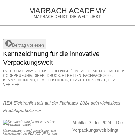
Skip
MARBACH ACADEMY
to
MARBACH DENKT. DIE WELT LIEST.
content
Primary
Navigation
Menu
Beitrag vorlesen
Kennzeichnung für die innovative
Verpackungswelt
BY:
PR-GATEWAY
ON:
3. JULI 2024
IN:
ALLGEMEIN
TAGGED:
CODEPRÜFUNG
,
DIREKTDRUCK
,
ETIKETTEN
,
FACHPACK 2024
,
KENNZEICHNUNG
,
REA ELEKTRONIK
,
REA JET
,
REA LABEL
,
REA
VERIFIER
REA Elektronik stellt auf der Fachpack 2024 sein vielfältiges
Produktportfolio vor
Mühltal, 3. Juli 2024 – Die
Verpackungswelt bringt
Materialsparend und umweltschonend
kennzeichnet der REA JET UP Kartons