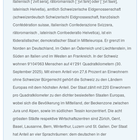
italienisch [ˈzvitːsera], rätoromanisch [ˈʒviːtsrɐ] oder [ˈʒviːtsʁɐ],
lateinisch Helvetia), amtlich Schweizerische Eidgenossenschaft
(schweizerdeutsch Schwizerischi Eidgnosseschaft, französisch
Confédération suisse, italienisch Confederazione Svizzera,
rätoromanisch , lateinisch Confoederatio Helvetica), ist ein
föderalistischer, demokratischer Staat in Mitteleuropa. Er grenzt im
Norden an Deutschland, im Osten an Österreich und Liechtenstein, im
Süden an Italien und im Westen an Frankreich. In der Schweiz
wohnen 9'104'063 Menschen auf 41'291 Quadrat­kilometern (30.
September 2025). Mit einem Anteil von 27,6 Prozent an Einwohnern
ohne Schweizer Bürgerrecht gehört die Schweiz zu den Ländern
Europas mit dem höchsten Anteil. Der Staat zählt mit 220 Einwohnern
pro Quadratkilometer zu den dichter besiedelten Staaten Europas,
wobei sich die Bevölkerung im Mittelland, der Beckenzone zwischen
Jura und Alpen, sowie im südlichen Tessin konzentriert. Die acht
grössten Städte respektive Wirtschaftszentren sind Zürich, Genf,
Basel, Lausanne, Bern, Winterthur, Luzern und St. Gallen. Der Staat
hat Anteil an vier Sprachräumen: dem deutschen in der