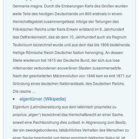
Germania magna. Durch die Eroberungen Karls des Großen wurden
weite Teile des heutigen Deutschlands um 800 erstmals in einem
Herrschaftsgebiet zusammengefasst. Infolge der Teilungen des
Fränkischen Reichs unter Karls Enkeln entstand im 9. Jahrhundert
das Ostfrankenreich, das ab dem 10. Jahrhundert auch als Regnum
Teutonicum bezeichnet wurde und aus dem das bis 1806 bestehende
Heilige Römische Reich Deutscher Nation hervorging. An dessen
Stelle wiederum trat 1815 der Deutsche Bund, der sich aus lose
miteinander verbundenen souveränen Staaten zusammensetzte.
Nach der gescheiterten Märzrevolution von 1848 kam es erst 1871 zur
Gründung eines deutschen Nationalstaats, des Deutschen Reichs.
Die rasche …
eigentümer (Wikipedia)
Eigentum (Lehnübersetzung aus dem lateinisch proprietas zu
proprius „eigen“) bezeichnet das Herrschaftsrecht an einer Sache,
soweit eine Rechtsordnung dies zulässt. In Abgrenzung zum Besitz,
der ein zweckgebundenes, tatsächliches Verhalten des Menschen zu
einer Sache beschreibt und daher empirisch faktischer Natur ist, ist