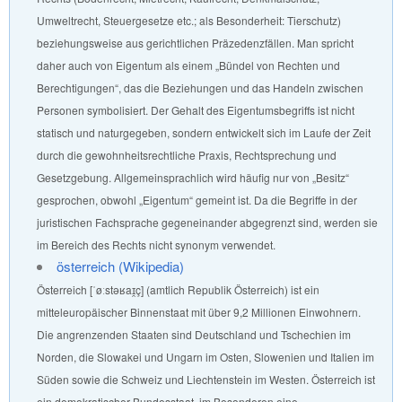
Umweltrecht, Steuergesetze etc.; als Besonderheit: Tierschutz)
beziehungsweise aus gerichtlichen Präzedenzfällen. Man spricht
daher auch von Eigentum als einem „Bündel von Rechten und
Berechtigungen“, das die Beziehungen und das Handeln zwischen
Personen symbolisiert. Der Gehalt des Eigentumsbegriffs ist nicht
statisch und naturgegeben, sondern entwickelt sich im Laufe der Zeit
durch die gewohnheitsrechtliche Praxis, Rechtsprechung und
Gesetzgebung. Allgemeinsprachlich wird häufig nur von „Besitz“
gesprochen, obwohl „Eigentum“ gemeint ist. Da die Begriffe in der
juristischen Fachsprache gegeneinander abgegrenzt sind, werden sie
im Bereich des Rechts nicht synonym verwendet.
österreich (Wikipedia)
Österreich [ˈøːstəʁaɪ̯ç] (amtlich Republik Österreich) ist ein
mitteleuropäischer Binnenstaat mit über 9,2 Millionen Einwohnern.
Die angrenzenden Staaten sind Deutschland und Tschechien im
Norden, die Slowakei und Ungarn im Osten, Slowenien und Italien im
Süden sowie die Schweiz und Liechtenstein im Westen. Österreich ist
ein demokratischer Bundesstaat, im Besonderen eine