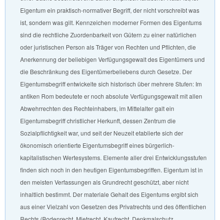
Eigentum ein praktisch-normativer Begriff, der nicht vorschreibt was
ist, sondern was gilt. Kennzeichen moderner Formen des Eigentums
sind die rechtliche Zuordenbarkeit von Gütern zu einer natürlichen
oder juristischen Person als Träger von Rechten und Pflichten, die
Anerkennung der beliebigen Verfügungsgewalt des Eigentümers und
die Beschränkung des Eigentümerbeliebens durch Gesetze. Der
Eigentumsbegriff entwickelte sich historisch über mehrere Stufen: Im
antiken Rom bedeutete er noch absolute Verfügungsgewalt mit allen
Abwehrrechten des Rechteinhabers, im Mittelalter galt ein
Eigentumsbegriff christlicher Herkunft, dessen Zentrum die
Sozialpflichtigkeit war, und seit der Neuzeit etablierte sich der
ökonomisch orientierte Eigentumsbegriff eines bürgerlich-
kapitalistischen Wertesystems. Elemente aller drei Entwicklungsstufen
finden sich noch in den heutigen Eigentumsbegriffen. Eigentum ist in
den meisten Verfassungen als Grundrecht geschützt, aber nicht
inhaltlich bestimmt. Der materiale Gehalt des Eigentums ergibt sich
aus einer Vielzahl von Gesetzen des Privatrechts und des öffentlichen
Rechts (Bodenrecht, Mietrecht, Kaufrecht, Denkmalschutz,