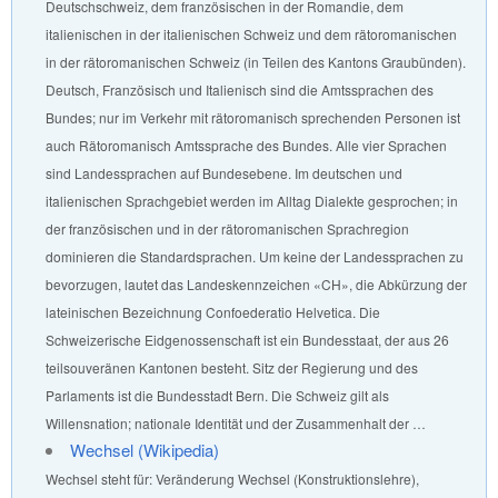
Deutschschweiz, dem französischen in der Romandie, dem
italienischen in der italienischen Schweiz und dem rätoromanischen
in der rätoromanischen Schweiz (in Teilen des Kantons Graubünden).
Deutsch, Französisch und Italienisch sind die Amtssprachen des
Bundes; nur im Verkehr mit rätoromanisch sprechenden Personen ist
auch Rätoromanisch Amtssprache des Bundes. Alle vier Sprachen
sind Landessprachen auf Bundesebene. Im deutschen und
italienischen Sprachgebiet werden im Alltag Dialekte gesprochen; in
der französischen und in der rätoromanischen Sprachregion
dominieren die Standardsprachen. Um keine der Landessprachen zu
bevorzugen, lautet das Landeskennzeichen «CH», die Abkürzung der
lateinischen Bezeichnung Confoederatio Helvetica. Die
Schweizerische Eidgenossenschaft ist ein Bundesstaat, der aus 26
teilsouveränen Kantonen besteht. Sitz der Regierung und des
Parlaments ist die Bundesstadt Bern. Die Schweiz gilt als
Willensnation; nationale Identität und der Zusammenhalt der …
Wechsel (Wikipedia)
Wechsel steht für: Veränderung Wechsel (Konstruktionslehre),