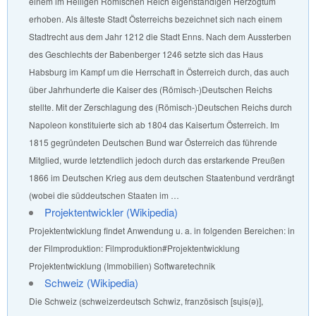
einem im Heiligen Römischen Reich eigenständigen Herzogtum
erhoben. Als älteste Stadt Österreichs bezeichnet sich nach einem
Stadtrecht aus dem Jahr 1212 die Stadt Enns. Nach dem Aussterben
des Geschlechts der Babenberger 1246 setzte sich das Haus
Habsburg im Kampf um die Herrschaft in Österreich durch, das auch
über Jahrhunderte die Kaiser des (Römisch-)Deutschen Reichs
stellte. Mit der Zerschlagung des (Römisch-)Deutschen Reichs durch
Napoleon konstituierte sich ab 1804 das Kaisertum Österreich. Im
1815 gegründeten Deutschen Bund war Österreich das führende
Mitglied, wurde letztendlich jedoch durch das erstarkende Preußen
1866 im Deutschen Krieg aus dem deutschen Staatenbund verdrängt
(wobei die süddeutschen Staaten im …
Projektentwickler (Wikipedia)
Projektentwicklung findet Anwendung u. a. in folgenden Bereichen: in
der Filmproduktion: Filmproduktion#Projektentwicklung
Projektentwicklung (Immobilien) Softwaretechnik
Schweiz (Wikipedia)
Die Schweiz (schweizerdeutsch Schwiz, französisch [sɥis(ə)],