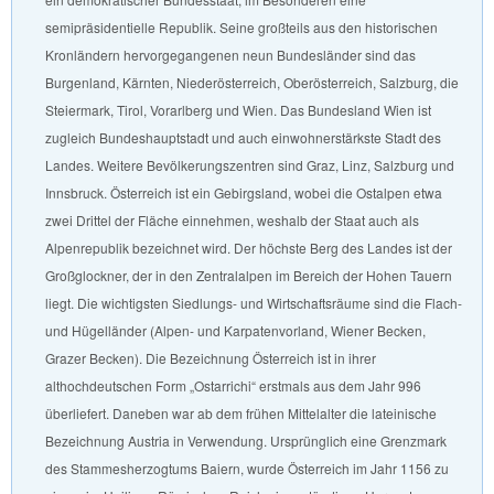
semipräsidentielle Republik. Seine großteils aus den historischen
Kronländern hervorgegangenen neun Bundesländer sind das
Burgenland, Kärnten, Niederösterreich, Oberösterreich, Salzburg, die
Steiermark, Tirol, Vorarlberg und Wien. Das Bundesland Wien ist
zugleich Bundeshauptstadt und auch einwohnerstärkste Stadt des
Landes. Weitere Bevölkerungszentren sind Graz, Linz, Salzburg und
Innsbruck. Österreich ist ein Gebirgsland, wobei die Ostalpen etwa
zwei Drittel der Fläche einnehmen, weshalb der Staat auch als
Alpenrepublik bezeichnet wird. Der höchste Berg des Landes ist der
Großglockner, der in den Zentralalpen im Bereich der Hohen Tauern
liegt. Die wichtigsten Siedlungs- und Wirtschaftsräume sind die Flach-
und Hügelländer (Alpen- und Karpatenvorland, Wiener Becken,
Grazer Becken). Die Bezeichnung Österreich ist in ihrer
althochdeutschen Form „Ostarrichi“ erstmals aus dem Jahr 996
überliefert. Daneben war ab dem frühen Mittelalter die lateinische
Bezeichnung Austria in Verwendung. Ursprünglich eine Grenzmark
des Stammesherzogtums Baiern, wurde Österreich im Jahr 1156 zu