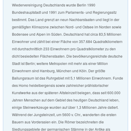
Wiedervereinigung Deutschlands wurde Berlin 1990
Bundeshauptstadt und 1991 zum Parlaments- und Regierungssitz
bestimmt. Das Land grenzt an neun Nachbarstaaten und liegt in der
gemäßigten Klimazone zwischen Nord- und Ostsee im Norden sowie
Bodensee und Alpen im Süden. Deutschland hat circa 83,5 Millionen
Einwohner und zählt bei einer Fläche von 357.684 Quadratkilometern
mit durchschnittlich 233 Einwohnern pro Quadratkilometer zu den
dicht besiedelten Flächenstaaten. Die bevölkerungsreichste deutsche
Stadt ist Berlin; weitere Metropolen mit mehr als einer Million
Einwohnern sind Hamburg, München und Köln. Der größte
Ballungsraum ist das Ruhrgebiet mit 5,1 Millionen Einwohnern. Funde
des Homo heidelbergensis sowie zahlreicher prähistorischer
Kunstwerke aus der späteren Altsteinzeit belegen, dass seit 600.000
Jahren Menschen auf dem Gebiet des heutigen Deutschland leben,
einige Steinwerkzeuge wurden auf über 1,3 Millionen Jahre datiert.
Während der Jungsteinzeit, um 5600 v. Chr., wanderten die ersten
Bauern aus Vorderasien ein. Die Römer bezeichneten die
Siedlungsgebiete der germanischen Stämme in der Antike als