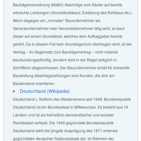
Bauträgerverordnung (MaBV) Abschläge vom Käufer auf bereits
erbrachte Leistungen (Grundstückskauf, Erstellung des Rohbaus etc.).
Wenn dagegen ein „normaler“ Bauunternehmer als
Generalunternehmer oder Generalübernehmer tätig wird, so baut
dieser auf einem Grundstück, welches dem Auftraggeber bereits
gehört. Da in diesem Fall kein Grundeigentum übertragen wird, ist der
Vertrag – im Gegensatz zum Bauträgervertrag – nicht notariell
beurkundungspflichtig, sondern wird in der Regel lediglich in
Schriftform abgeschlossen. Der Bauunternehmer erhält für erbrachte
Bauleistung Abschlagszahlungen vom Kunden, die sich am
Bautenstand orientieren.
Deutschland (Wikipedia)
Deutschland (; Vollform des Staatsnamens seit 1949: Bundesrepublik
Deutschland) ist ein Bundesstaat in Mitteleuropa. Es besteht aus 16
Ländern und ist als freiheitlich-demokratischer und sozialer
Rechtsstaat verfasst. Die 1949 gegründete Bundesrepublik
Deutschland stellt die jüngste Ausprägung des 1871 erstmals
gegründeten deutschen Nationalstaats dar. Im Rahmen der