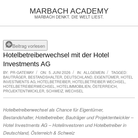
Skip
MARBACH ACADEMY
to
MARBACH DENKT. DIE WELT LIEST.
content
Primary
Navigation
Menu
Beitrag vorlesen
Hotelbetreiberwechsel mit der Hotel
Investments AG
BY:
PR-GATEWAY
ON:
5. JUNI 2026
IN:
ALLGEMEIN
TAGGED:
BAUTRÄGER
,
BESTANDSHALTER
,
DEUTSCHLAND
,
EIGENTÜMER
,
HOTEL
INVESTMENTS AG
,
HOTELBETREIBER
,
HOTELBETREIBER WECHSEL
,
HOTELBETREIBERWECHSEL
,
HOTELIMMOBILIEN
,
ÖSTERREICH
,
PROJEKTENTWICKLER
,
SCHWEIZ
,
WECHSEL
Hotelbetreiberwechsel als Chance für Eigentümer,
Bestandshalter, Hotelbetreiber, Bauträger und Projektentwickler –
Hotel Investments AG – Hotelinvestoren und Hotelbetreiber in
Deutschland, Österreich & Schweiz