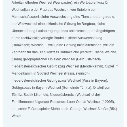
Arbeitsmethoden Wechsel (Wertpapier), ein Wertpapier kurz für
Wechseljahre der Frau das Wechseln von Spielern beim
Mannschaftssport, siehe Auswechslung eine Tierwanderungsroute,
der Wildwechsel eine tektonische Störung im Bergbau, siehe
Überschiebung Lastabtragung eines unterbrochenen Längsträgers
durch rechtwinklig verlegte Bauteile, siehe Auswechselung
(Bauwesen) Wechsel (Lyrik), eine Gattung mittelalterlicher Lyrik ein
Zapfhahn für das Bier-Holzfass Bahnweiche (veraltet), siehe Weiche
(Bahn) geographischer Objekte: Wechsel (Berg), steirisch-
niederösterreichischer Gebirgszug Wechsel (Mendelkamm), Gipfel im
Mendelkamm in Südtirol Wechsel (Pass), steirisch-
niederösterreichischer Gebirgspass Wechsel (Pass in Bayern),
Gebirgspass in Bayern Wechsel (Gemeinde Türnitz), Ortsteil von
Türnitz, Bezirk Lilienfeld, Niederösterreich Wechsel ist der
Familienname folgender Personen: Leon-Oumar Wechsel (* 2005),
deutscher Fußballspieler Siehe auch: Change Wechsel Straße (B54)
Wexel