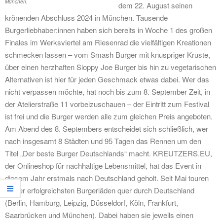
München.
dem 22. August seinen
krönenden Abschluss 2024 in München. Tausende
Burgerliebhaber:innen haben sich bereits in Woche 1 des großen
Finales im Werksviertel am Riesenrad die vielfältigen Kreationen
schmecken lassen – vom Smash Burger mit knuspriger Kruste,
über einen herzhaften Sloppy Joe Burger bis hin zu vegetarischen
Alternativen ist hier für jeden Geschmack etwas dabei. Wer das
nicht verpassen möchte, hat noch bis zum 8. September Zeit, in
der Atelierstraße 11 vorbeizuschauen – der Eintritt zum Festival
ist frei und die Burger werden alle zum gleichen Preis angeboten.
Am Abend des 8. Septembers entscheidet sich schließlich, wer
nach insgesamt 8 Städten und 95 Tagen das Rennen um den
Titel „Der beste Burger Deutschlands“ macht. KREUTZERS.EU,
der Onlineshop für nachhaltige Lebensmittel, hat das Event in
diesem Jahr erstmals nach Deutschland geholt. Seit Mai touren
12 der erfolgreichsten Burgerläden quer durch Deutschland
(Berlin, Hamburg, Leipzig, Düsseldorf, Köln, Frankfurt,
Saarbrücken und München). Dabei haben sie jeweils einen