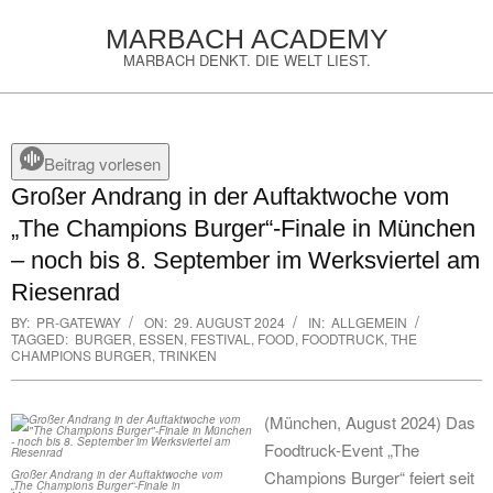
Skip
MARBACH ACADEMY
to
MARBACH DENKT. DIE WELT LIEST.
content
Primary
Navigation
Menu
Beitrag vorlesen
Großer Andrang in der Auftaktwoche vom
„The Champions Burger“-Finale in München
– noch bis 8. September im Werksviertel am
Riesenrad
BY:
PR-GATEWAY
ON:
29. AUGUST 2024
IN:
ALLGEMEIN
TAGGED:
BURGER
,
ESSEN
,
FESTIVAL
,
FOOD
,
FOODTRUCK
,
THE
CHAMPIONS BURGER
,
TRINKEN
(München, August 2024) Das
Foodtruck-Event „The
Champions Burger“ feiert seit
Großer Andrang in der Auftaktwoche vom
„The Champions Burger“-Finale in