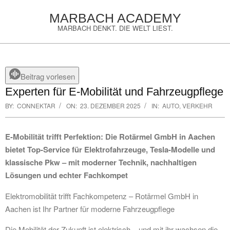
Skip
MARBACH ACADEMY
to
MARBACH DENKT. DIE WELT LIEST.
content
Primary
Navigation
Menu
Beitrag vorlesen
Experten für E-Mobilität und Fahrzeugpflege
BY:
CONNEKTAR
ON:
23. DEZEMBER 2025
IN:
AUTO, VERKEHR
E-Mobilität trifft Perfektion: Die Rotärmel GmbH in Aachen
bietet Top-Service für Elektrofahrzeuge, Tesla-Modelle und
klassische Pkw – mit moderner Technik, nachhaltigen
Lösungen und echter Fachkompet
Elektromobilität trifft Fachkompetenz – Rotärmel GmbH in
Aachen ist Ihr Partner für moderne Fahrzeugpflege
Die Mobilität der Zukunft ist elektrisch – und mit ihr wachsen die