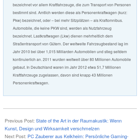
bezeichnet vor allem Kraftfahrzeuge, die zum Transport von Personen
bestimmt sind. Amtlich werden diese als Personenkraftwagen (kurz:
Pkw) bezeichnet, oder – bei mehr Sitzplätzen – als Kraftomnibus.
Automobile, die keine PKW sind, werden als Nutzfahrzeug
bezeichnet. Lastkraftwagen (Lkw) dienen mehrheitlich dem
Straßentransport von Gütern. Der weltweite Fahrzeugbestand lag im
Jahr 2010 bei über 1,015 Milliarden Automobilen und stieg seitdem
kontinuierlich an. 2011 wurden weltweit über 80 Millionen Automobile
gebaut. In Deutschland waren im Jahr 2012 etwa 51,7 Millionen
Kraftfahrzeuge zugelassen, davon sind knapp 43 Millionen
Personenkraftwagen.
2025-
12-
Previous Post:
State of the Art in der Raumakustik: Wenn
23
Kunst, Design und Wirksamkeit verschmelzen
Next Post:
PC Zauberer aus Kelkheim: Persönliche Gaming-