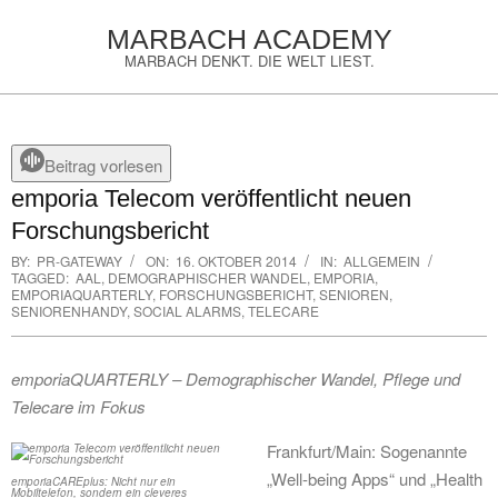
Skip
MARBACH ACADEMY
to
MARBACH DENKT. DIE WELT LIEST.
content
Primary
Navigation
Menu
Beitrag vorlesen
emporia Telecom veröffentlicht neuen
Forschungsbericht
BY:
PR-GATEWAY
ON:
16. OKTOBER 2014
IN:
ALLGEMEIN
TAGGED:
AAL
,
DEMOGRAPHISCHER WANDEL
,
EMPORIA
,
EMPORIAQUARTERLY
,
FORSCHUNGSBERICHT
,
SENIOREN
,
SENIORENHANDY
,
SOCIAL ALARMS
,
TELECARE
emporiaQUARTERLY – Demographischer Wandel, Pflege und
Telecare im Fokus
Frankfurt/Main: Sogenannte
„Well-being Apps“ und „Health
emporiaCAREplus: Nicht nur ein
Mobiltelefon, sondern ein cleveres