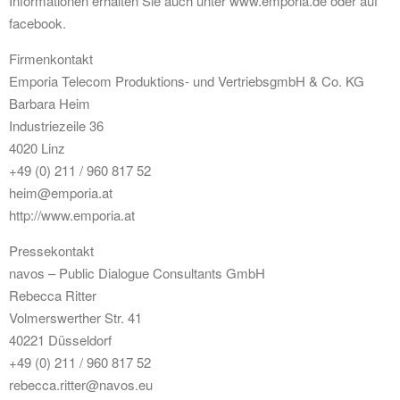
Informationen erhalten Sie auch unter www.emporia.de oder auf
facebook.
Firmenkontakt
Emporia Telecom Produktions- und VertriebsgmbH & Co. KG
Barbara Heim
Industriezeile 36
4020 Linz
+49 (0) 211 / 960 817 52
heim@emporia.at
http://www.emporia.at
Pressekontakt
navos – Public Dialogue Consultants GmbH
Rebecca Ritter
Volmerswerther Str. 41
40221 Düsseldorf
+49 (0) 211 / 960 817 52
rebecca.ritter@navos.eu