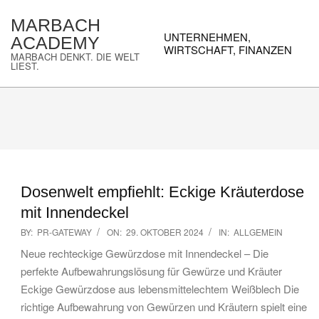
Skip
MARBACH
to
Primary
UNTERNEHMEN,
ACADEMY
content
Navigation
WIRTSCHAFT, FINANZEN
MARBACH DENKT. DIE WELT
Menu
LIEST.
Dosenwelt empfiehlt: Eckige Kräuterdose
mit Innendeckel
2024-
BY:
PR-GATEWAY
ON:
29. OKTOBER 2024
IN:
ALLGEMEIN
10-
Neue rechteckige Gewürzdose mit Innendeckel – Die
29
perfekte Aufbewahrungslösung für Gewürze und Kräuter
Eckige Gewürzdose aus lebensmittelechtem Weißblech Die
richtige Aufbewahrung von Gewürzen und Kräutern spielt eine