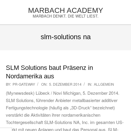
Skip
MARBACH ACADEMY
to
MARBACH DENKT. DIE WELT LIEST.
content
Primary
Navigation
slm-solutions na
Menu
SLM Solutions baut Präsenz in
Nordamerika aus
2014-
BY:
PR-GATEWAY
ON:
5. DEZEMBER 2014
IN:
ALLGEMEIN
12-
(Mynewsdesk) Lübeck / Novi Michigan, 5. Dezember 2014.
05
SLM Solutions, führender Anbieter metallbasierter additiver
Fertigungstechnologie (häufig als „3D-Druck“ bezeichnet)
verstärkt die Aktivitäten ihrer nordamerikanischen
Tochtergesellschaft SLM-Solutions NA, Inc. im gesamten US-
Markt mit neuen Anlagen und baut das Personal aus. SLM-