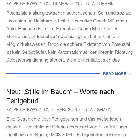
2026-
BY:
PR-GATEWAY
ON:
16. MÄRZ 2026
IN:
ALLGEMEIN
03-
Potenzialentfaltung zwischen authentischem Sein und sozialer
16
Inszenierung Reinhard F. Leiter, Executive Coach München
Auto: Reinhard F. Leiter, Executive Coach München Der
Mensch ist, philosophisch wie biologisch betrachtet, ein
Möglichkeitswesen. Doch die schiere Existenz von Potenzial
ist kein Selbstläufer, kein Automatismus, der linear in Richtung
Selbstverwirklichung steuert. Vielmehr entfaltet sich das
READ MORE →
Neu: „Stille im Bauch“ – Worte nach
Fehlgeburt
2026-
BY:
PR-GATEWAY
ON:
5. MÄRZ 2026
IN:
ALLGEMEIN
03-
Eine Geschichte über Fehlgeburten und das Weiterleben
05
danach – ein ehrlicher Erfahrungsbericht von Eliza Kitzinger
Ingelheim am Rhein, 02.03.2026 – Fehlgeburten gehören zu