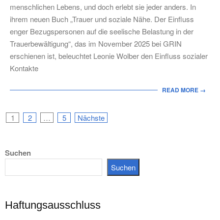
15
menschlichen Lebens, und doch erlebt sie jeder anders. In
ihrem neuen Buch „Trauer und soziale Nähe. Der Einfluss
enger Bezugspersonen auf die seelische Belastung in der
Trauerbewältigung“, das im November 2025 bei GRIN
erschienen ist, beleuchtet Leonie Wolber den Einfluss sozialer
Kontakte
READ MORE →
Seitennummerierung
1
2
…
5
Nächste
der
Suchen
Beiträge
Suchen
Haftungsausschluss