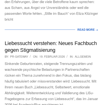
den Erfahrungen, über die viele Betroffene kaum sprechen:
aus Scham, aus Angst vor Unverständnis oder weil die
passenden Worte fehlen. „Stille im Bauch“ von Eliza Kitzinger
bricht
READ MORE →
Liebessucht verstehen: Neues Fachbuch
gegen Stigmatisierung
2026-
BY:
PR-GATEWAY
ON:
19. FEBRUAR 2026
IN:
ALLGEMEIN
02-
Sinkende Geburtenraten, steigende Trennungszahlen und
19
wachsende psychische Belastungen in Partnerschaften
rücken ein Thema zunehmend in den Fokus, das bislang
häufig tabuisiert oder missverstanden wird: Liebessucht. Mit
ihrem neuen Buch „Liebessucht, Selbstwert, emotionale
Abhängigkeit. Weiterentwicklung und Validierung des LiSu-
Fragebogens zur Erfassung von Liebessucht“, das im Januar
2026 bei AcademicPlus erschienen ist,