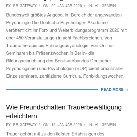
2026-
BY:
PR-GATEWAY
ON:
20. JANUAR 2026
IN:
ALLGEMEIN
01-
Bundesweit größtes Angebot im Bereich der angewandten
20
Psychologie Die Deutsche Psychologen Akademie
veröffentlicht ihr Fort- und Weiterbildungsprogramm 2026 mit
über 450 Veranstaltungen in acht Fachbereichen. Von
Traumatherapie bis Führungspsychologie, von Online-
Seminaren bis Präsenzwochen in Berlin- die
Bildungseinrichtung des Berufsverbandes Deutscher
Psychologinnen und Psychologen (BDP) bietet praxisnahe
Einzelseminare, zertifizierte Curricula, Fortbildungswochen,
READ MORE →
Wie Freundschaften Trauerbewältigung
erleichtern
2026-
BY:
PR-GATEWAY
ON:
15. JANUAR 2026
IN:
ALLGEMEIN
01-
Trauer gehört mit zu den tiefsten Erfahrungen des