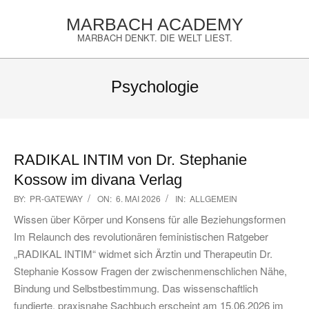
Skip
MARBACH ACADEMY
to
MARBACH DENKT. DIE WELT LIEST.
content
Primary
Navigation
Psychologie
Menu
RADIKAL INTIM von Dr. Stephanie
Kossow im divana Verlag
2026-
BY:
PR-GATEWAY
ON:
6. MAI 2026
IN:
ALLGEMEIN
05-
Wissen über Körper und Konsens für alle Beziehungsformen
06
Im Relaunch des revolutionären feministischen Ratgeber
„RADIKAL INTIM“ widmet sich Ärztin und Therapeutin Dr.
Stephanie Kossow Fragen der zwischenmenschlichen Nähe,
Bindung und Selbstbestimmung. Das wissenschaftlich
fundierte, praxisnahe Sachbuch erscheint am 15.06.2026 im