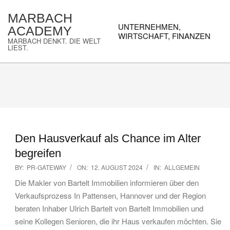
Skip
MARBACH
to
Primary
UNTERNEHMEN,
ACADEMY
content
Navigation
WIRTSCHAFT, FINANZEN
MARBACH DENKT. DIE WELT
Menu
LIEST.
Den Hausverkauf als Chance im Alter
begreifen
2024-
BY:
PR-GATEWAY
ON:
12. AUGUST 2024
IN:
ALLGEMEIN
08-
Die Makler von Bartelt Immobilien informieren über den
12
Verkaufsprozess In Pattensen, Hannover und der Region
beraten Inhaber Ulrich Bartelt von Bartelt Immobilien und
seine Kollegen Senioren, die ihr Haus verkaufen möchten. Sie