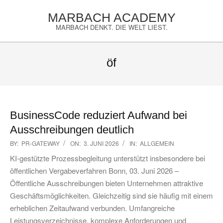
Skip
MARBACH ACADEMY
to
MARBACH DENKT. DIE WELT LIEST.
content
Primary
Navigation
öf
Menu
BusinessCode reduziert Aufwand bei
Ausschreibungen deutlich
2026-
BY:
PR-GATEWAY
ON:
3. JUNI 2026
IN:
ALLGEMEIN
06-
KI-gestützte Prozessbegleitung unterstützt insbesondere bei
03
öffentlichen Vergabeverfahren Bonn, 03. Juni 2026 –
Öffentliche Ausschreibungen bieten Unternehmen attraktive
Geschäftsmöglichkeiten. Gleichzeitig sind sie häufig mit einem
erheblichen Zeitaufwand verbunden. Umfangreiche
Leistungsverzeichnisse, komplexe Anforderungen und