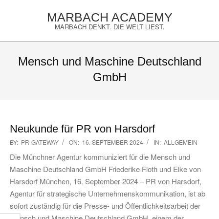
Skip
MARBACH ACADEMY
to
MARBACH DENKT. DIE WELT LIEST.
content
Primary
Navigation
Mensch und Maschine Deutschland
Menu
GmbH
Neukunde für PR von Harsdorf
2024-
BY:
PR-GATEWAY
ON:
16. SEPTEMBER 2024
IN:
ALLGEMEIN
09-
Die Münchner Agentur kommuniziert für die Mensch und
16
Maschine Deutschland GmbH Friederike Floth und Elke von
Harsdorf München, 16. September 2024 – PR von Harsdorf,
Agentur für strategische Unternehmenskommunikation, ist ab
sofort zuständig für die Presse- und Öffentlichkeitsarbeit der
Mensch und Maschine Deutschland GmbH, einem der