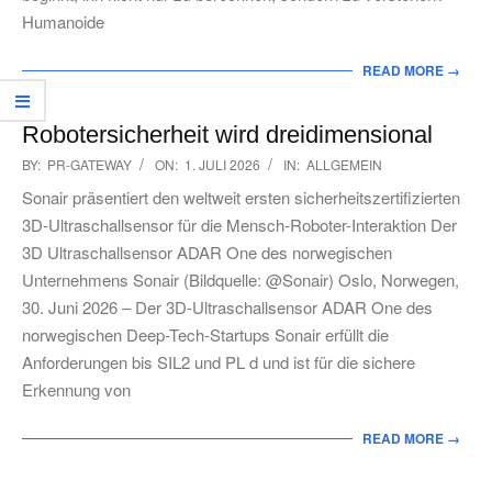
Humanoide
READ MORE →
Robotersicherheit wird dreidimensional
2026-
BY:
PR-GATEWAY
ON:
1. JULI 2026
IN:
ALLGEMEIN
07-
Sonair präsentiert den weltweit ersten sicherheitszertifizierten
01
3D-Ultraschallsensor für die Mensch-Roboter-Interaktion Der
3D Ultraschallsensor ADAR One des norwegischen
Unternehmens Sonair (Bildquelle: @Sonair) Oslo, Norwegen,
30. Juni 2026 – Der 3D-Ultraschallsensor ADAR One des
norwegischen Deep-Tech-Startups Sonair erfüllt die
Anforderungen bis SIL2 und PL d und ist für die sichere
Erkennung von
READ MORE →