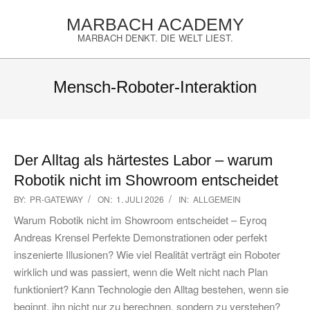
Skip
MARBACH ACADEMY
to
MARBACH DENKT. DIE WELT LIEST.
content
Primary
Navigation
Mensch-Roboter-Interaktion
Menu
Der Alltag als härtestes Labor – warum
Robotik nicht im Showroom entscheidet
2026-
BY:
PR-GATEWAY
ON:
1. JULI 2026
IN:
ALLGEMEIN
07-
Warum Robotik nicht im Showroom entscheidet – Eyroq
01
Andreas Krensel Perfekte Demonstrationen oder perfekt
inszenierte Illusionen? Wie viel Realität verträgt ein Roboter
wirklich und was passiert, wenn die Welt nicht nach Plan
funktioniert? Kann Technologie den Alltag bestehen, wenn sie
beginnt, ihn nicht nur zu berechnen, sondern zu verstehen?