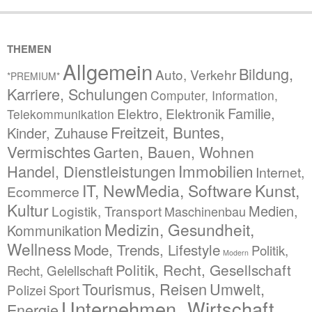
THEMEN
Allgemein
Bildung,
Auto, Verkehr
*PREMIUM*
Karriere, Schulungen
Computer, Information,
Familie,
Elektro, Elektronik
Telekommunikation
Freitzeit, Buntes,
Kinder, Zuhause
Vermischtes
Garten, Bauen, Wohnen
Immobilien
Handel, Dienstleistungen
Internet,
IT, NewMedia, Software
Kunst,
Ecommerce
Kultur
Medien,
Logistik, Transport
Maschinenbau
Medizin, Gesundheit,
Kommunikation
Wellness
Mode, Trends, Lifestyle
Politik,
Modern
Politik, Recht, Gesellschaft
Recht, Gelellschaft
Tourismus, Reisen
Umwelt,
Polizei
Sport
Unternehmen, Wirtschaft,
Energie