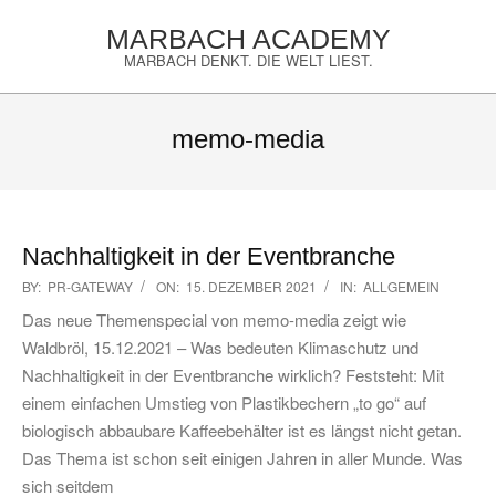
Skip
MARBACH ACADEMY
to
MARBACH DENKT. DIE WELT LIEST.
content
Primary
Navigation
memo-media
Menu
Nachhaltigkeit in der Eventbranche
2021-
BY:
PR-GATEWAY
ON:
15. DEZEMBER 2021
IN:
ALLGEMEIN
12-
Das neue Themenspecial von memo-media zeigt wie
15
Waldbröl, 15.12.2021 – Was bedeuten Klimaschutz und
Nachhaltigkeit in der Eventbranche wirklich? Feststeht: Mit
einem einfachen Umstieg von Plastikbechern „to go“ auf
biologisch abbaubare Kaffeebehälter ist es längst nicht getan.
Das Thema ist schon seit einigen Jahren in aller Munde. Was
sich seitdem