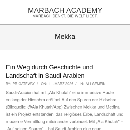
Skip
MARBACH ACADEMY
to
MARBACH DENKT. DIE WELT LIEST.
content
Primary
Navigation
Mekka
Menu
Ein Weg durch Geschichte und
Landschaft in Saudi Arabien
2026-
BY:
PR-GATEWAY
ON:
11. MÄRZ 2026
IN:
ALLGEMEIN
03-
Saudi-Arabien hat mit „Ala Khutah“ eine immersive Route
11
entlang der Hidschra eröffnet Auf den Spuren der Hidschra
(Bildquelle: @Ala Khutah/App) Zwischen Mekka und Medina
ist ein Projekt entstanden, das religiöses Erbe, Landschaft und
moderne Vermittlung miteinander verbindet. Mit „Ala Khutah“ –
„Auf seinen Spuren“ – hat Saudi-Arabien eine neue