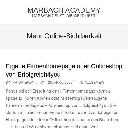
Skip
MARBACH ACADEMY
to
MARBACH DENKT. DIE WELT LIEST.
content
Primary
Navigation
Mehr Online-Sichtbarkeit
Menu
Eigene Firmenhomepage oder Onlineshop
von Erfolgreich4you
2022-
BY:
PR-GATEWAY
ON:
25. APRIL 2022
IN:
ALLGEMEIN
04-
Fehler bei der Erstellung einer Firmenhomepage können
25
später zu hohen Kosten oder Misserfolg führen Eigene
Firmenhomepage oder Onlineshop von Erfolgreich4you Sie
starten mit einer neuen Firma? Jeder träumt von der eigenen
Homepage oder einem Onlineshop mit tausenden Besuchern.
Realität und Wunschvorstellungen sind aber zwei