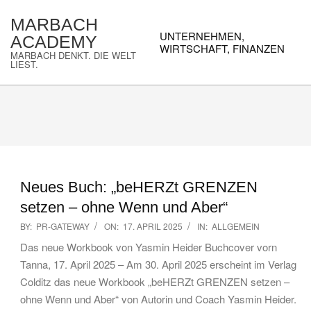
Skip
MARBACH
to
Primary
UNTERNEHMEN,
ACADEMY
content
Navigation
WIRTSCHAFT, FINANZEN
MARBACH DENKT. DIE WELT
Menu
LIEST.
Neues Buch: „beHERZt GRENZEN
setzen – ohne Wenn und Aber“
2025-
BY:
PR-GATEWAY
ON:
17. APRIL 2025
IN:
ALLGEMEIN
04-
Das neue Workbook von Yasmin Heider Buchcover vorn
17
Tanna, 17. April 2025 – Am 30. April 2025 erscheint im Verlag
Colditz das neue Workbook „beHERZt GRENZEN setzen –
ohne Wenn und Aber“ von Autorin und Coach Yasmin Heider.