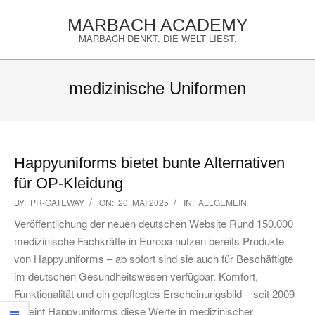
Skip
MARBACH ACADEMY
to
MARBACH DENKT. DIE WELT LIEST.
content
Primary
Navigation
medizinische Uniformen
Menu
Happyuniforms bietet bunte Alternativen
für OP-Kleidung
2025-
BY:
PR-GATEWAY
ON:
20. MAI 2025
IN:
ALLGEMEIN
05-
Veröffentlichung der neuen deutschen Website Rund 150.000
20
medizinische Fachkräfte in Europa nutzen bereits Produkte
von Happyuniforms – ab sofort sind sie auch für Beschäftigte
im deutschen Gesundheitswesen verfügbar. Komfort,
Funktionalität und ein gepflegtes Erscheinungsbild – seit 2009
vereint Happyuniforms diese Werte in medizinischer