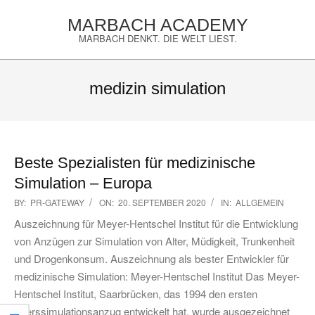
Skip
MARBACH ACADEMY
to
MARBACH DENKT. DIE WELT LIEST.
content
Primary
Navigation
medizin simulation
Menu
Beste Spezialisten für medizinische
Simulation – Europa
2020-
BY:
PR-GATEWAY
ON:
20. SEPTEMBER 2020
IN:
ALLGEMEIN
09-
Auszeichnung für Meyer-Hentschel Institut für die Entwicklung
20
von Anzügen zur Simulation von Alter, Müdigkeit, Trunkenheit
und Drogenkonsum. Auszeichnung als bester Entwickler für
medizinische Simulation: Meyer-Hentschel Institut Das Meyer-
Hentschel Institut, Saarbrücken, das 1994 den ersten
Alterssimulationsanzug entwickelt hat, wurde ausgezeichnet