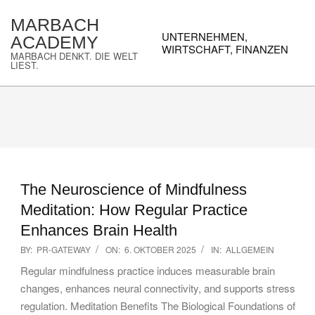
Skip
MARBACH
to
Primary
UNTERNEHMEN,
ACADEMY
content
Navigation
WIRTSCHAFT, FINANZEN
MARBACH DENKT. DIE WELT
Menu
LIEST.
The Neuroscience of Mindfulness
Meditation: How Regular Practice
Enhances Brain Health
2025-
BY:
PR-GATEWAY
ON:
6. OKTOBER 2025
IN:
ALLGEMEIN
10-
Regular mindfulness practice induces measurable brain
06
changes, enhances neural connectivity, and supports stress
regulation. Meditation Benefits The Biological Foundations of